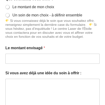
u
Le montant de mon choix
s
*
Un soin de mon choix - à définir ensemble
m
Si vous connaissez déjà le soin que vous souhaitez offrir,
o
renseignez simplement la dernière case du formulaire.
Si
n
vous hésitez, pas d’inquiétude ! Le centre Laser de l’Étoile
t
vous contactera pour en discuter avec vous et affiner votre
a
choix en fonction de vos souhaits et de votre budget.
n
t
Le montant envisagé
*
Si vous avez déjà une idée du soin à offrir :