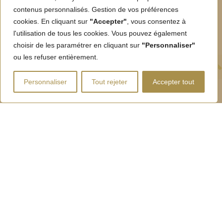
contenus personnalisés. Gestion de vos préférences
cookies. En cliquant sur
"Accepter"
, vous consentez à
l'utilisation de tous les cookies. Vous pouvez également
choisir de les paramétrer en cliquant sur
"Personnaliser"
ou les refuser entièrement.
Personnaliser
Tout rejeter
Accepter tout
Venez découvrir votre centre de laser l’Etoile à la
Ciotat à proximité de : Marseille, Aubagne, Cassis,
Bandol, Sanary sur Mer, Ollioules et Toulon.
Prenez rendez-vous en toute simplicité