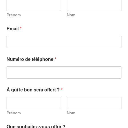
Prénom
Nom
Email
*
Numéro de téléphone
*
À qui le bon sera offert ?
*
Prénom
Nom
v
Que souhaitez-vous offrir ?
o